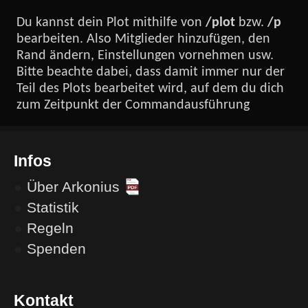
Du kannst dein Plot mithilfe von
/plot
bzw.
/p
bearbeiten. Also Mitglieder hinzufügen, den
Rand ändern, Einstellungen vornehmen usw.
Bitte beachte dabei, dass damit immer nur der
Teil des Plots bearbeitet wird, auf dem du dich
zum Zeitpunkt der Commandausführung
befindest. Auch wenn dein Plot mit einem
anderen Plot verbunden ist, können beide Teile
des verbundenen Plots einzeln mit
/plot ...
Infos
bearbeitet werden. Wenn du Änderungen an
●
Über Arkonius
allen von dir verbundenen Plots vornehmen
möchtest, kannst du
/pm
verwenden.
●
Statistik
●
Regeln
●
Spenden
Kontakt