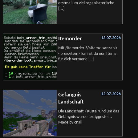
erstmal um viel organisatorische
[...]
13.07.2026
Itemorder
Mit /itemorder ?/<item> <anzahl>
<preis/item> kannst du nun Items
für dich vermerk [...]
12.07.2026
Gefängnis
Landschaft
Die Landschaft / Küste rund um das
Gefängnis wurde fertiggestellt.
Made by cnsii